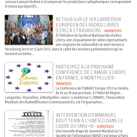
concours annuel destiné à récompenser les productions radiophoniques correspondant
le mieux aux objectifs...
RETOUR SUR LE 1ER CARREFOUR
EUROPÉEN DES RADIOS LIBRES
(CERL) À STRASBOURG
-
06/06/2013
A l'initiative du Syndicat National des Radios
Libres, une cinquantaine de radios représentants
une vingtaine de nationalités se sont réunies à
Strasbourg les 11 et 12 juin 2013, dans le cadre des sessions parlementaires qui se
tenaient au même...
PARTICIPEZ À LA PROCHAINE
CONFÉRENCE DE L'AMARC EUROPE
EN FRANCE, À MONTPELLIER
-
15/04/2013
La Conférence de l'AMARC Europe 2013 se tiendra
du 16 au 19 mai prochain, à l'Hôtel de Région
Languedoc-Roussillon, à Montpellier, venez-y nombreux ! L'AMARC, l'Association
Mondiale des Radiodiffuseurs Communautaires, est l'organisation...
INTERVENTION D'EMMANUEL
BOUTTERIN À L'UNESCO DANS LE
CADRE DU SMSI+10
-
03/03/2013
Une nouvelle étape du Sommet Mondial sur la
Société de l'Information (SMSI) s'est tenue à Paris