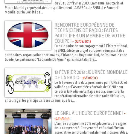
du 25 au 27 février 2013. Emmanuel Boutterin et
Pierre Montel y représentaient respectivement l'AMARC et le SNRL. Le Sommet
Mondial sur la Société de...
RENCONTRE EUROPÉENNE DE
TECHNICIENS DE RADIO : FAITES
PARTICIPER UN MEMBRE DE VOTRE
ÉQUIPE !
-
02/03/2013
Dans le cadre de son engagement à l’international,
le SNRL pilote un projet européen réunissant des
partenaires, organisations nationales, d’Irlande, du Royaume-Uni, de Roumanie et de
Suède. Ce partenariat "Leonardo Da Vinci " qui s’inscrit dans le...
13 FÉVRIER 2013 : JOURNÉE MONDIALE
DE LA RADIO
-
16/01/2013
Le 13 février est la date proclamée par l'UNESCO et
validée par l’Assemblée générale de l’ONU pour
célébrer la Radio en tant que média, améliorer la
coopération internationale entre radiodiffuseurs,
encourager les principaux réseaux ainsi que les...
LE SNRL À L'HEURE EUROPÉENNE !
-
12/01/2013
L'année européenne 2013 est placée sous le signe
de la citoyenneté. Citoyenneté et Radiodiffusion
associative sont fondamentalement indissociables,