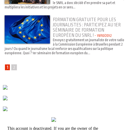
le SNRL a donc décidé d'en prendre sa part et
multipliera les initiatives et les projets en ce sens...
FORMATION GRATUITE POUR LES
JOURNALISTES : PARTICIPEZ AU 1ER
SÉMINAIRE DE FORMATION
EUROPÉEN DU SNRL !
-
19/10/2012
Envoyez gratuitement un journaliste de votre radio
à la Commission Européenne à Bruxelles pendant 2
jours ! Ou quand le journalisme local renforce ses qualifications sur la politique
européenne. Quoi ? 1er séminaire de formation européen du...
1
2