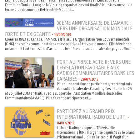
Leonardo soutenu par des financements européens dédiés à l’Education et la
Formation Tout au Long de la Vie, cinq organisations ont finalisé leurs travaux sous la
forme d’un document « Référentiel-Métier »...
30ÈME ANNIVERSAIRE DE L'AMARC :
VERS UNE ORGANISATION MONDIALE
FORTE ET EXIGEANTE
-
15/09/2013
Créée en 1983 au Canada, l'AMARC est la seule Organisation Non Gouvernementale
(ONG) des radios communautaires et associatives à travers le monde. Elle développe
notamment toute une série d'actions au bénéfice des radios locales des pays du Sud....
PORT AU PRINCE ACTE II : VERS UNE
LÉGISLATION FAVORABLE AUX
RADIOS COMMUNAUTAIRES DANS LES
CARAÏBES
-
29/07/2013
Plus d'une centaine de participants, représentants
des radios locales des Caraïbes, s'est réunie les 25
et 26 juillet 2013 en Haïti, avec le support de l'Association Mondiale des Radios
Communautaires (AMARC). Plus de cent participantes et...
PARTICIPEZ AU GRAND PRIX
INTERNATIONAL RADIO DE L'URTI
-
04/07/2013
L'Union Radiophonique et Télévisuelle
Internationale (URTI) organise depuis 1989 le Grand
Prix International URTI de la Radio. Il s'agit d'un