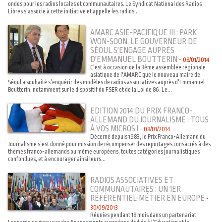
ondes pour les radios locales et communautaires. Le Syndicat National des Radios
Libres s'associe à cette initiative et appelle les radios...
AMARC ASIE-PACIFIQUE III : PARK
WON-SOON, LE GOUVERNEUR DE
SÉOUL S'ENGAGE AUPRÈS
D'EMMANUEL BOUTTERIN
-
08/01/2014
C'est à occasion de la 3ème assemblée régionale
asiatique de l'AMARC que le nouveau maire de
Séoul a souhaité s'enquérir des modèles de radios associatives auprès d'Emmanuel
Boutterin, notamment sur le dispositif du FSER et de la Loi de 86. Le...
EDITION 2014 DU PRIX FRANCO-
ALLEMAND DU JOURNALISME : TOUS
À VOS MICROS !
-
08/01/2014
Décerné depuis 1983, le Prix Franco-Allemand du
Journalisme s’est donné pour mission de récompenser des reportages consacrés à des
thèmes franco-allemands ou même européens, toutes catégories journalistiques
confondues, et à encourager ainsi leurs...
RADIOS ASSOCIATIVES ET
COMMUNAUTAIRES : UN 1ER
RÉFÉRENTIEL-MÉTIER EN EUROPE
-
30/09/2013
Réunies pendant 18 mois dans un partenariat