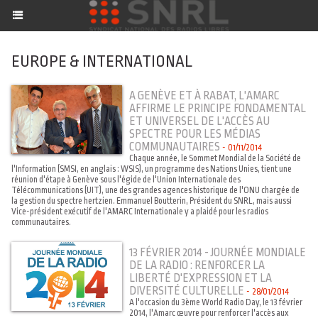
EUROPE & INTERNATIONAL
A GENÈVE ET À RABAT, L'AMARC
AFFIRME LE PRINCIPE FONDAMENTAL
ET UNIVERSEL DE L'ACCÈS AU
SPECTRE POUR LES MÉDIAS
COMMUNAUTAIRES
-
01/11/2014
Chaque année, le Sommet Mondial de la Société de
l'Information (SMSI, en anglais : WSIS), un programme des Nations Unies, tient une
réunion d'étape à Genève sous l'égide de l'Union Internationale des
Télécommunications (UIT), une des grandes agences historique de l'ONU chargée de
la gestion du spectre hertzien. Emmanuel Boutterin, Président du SNRL, mais aussi
Vice-président exécutif de l'AMARC Internationale y a plaidé pour les radios
communautaires.
13 FÉVRIER 2014 - JOURNÉE MONDIALE
DE LA RADIO : RENFORCER LA
LIBERTÉ D'EXPRESSION ET LA
DIVERSITÉ CULTURELLE
-
28/01/2014
A l'occasion du 3ème World Radio Day, le 13 février
2014, l'Amarc œuvre pour renforcer l'accès aux