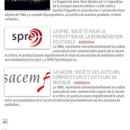
Le Rapport de Jean-Marc Bordes sur « L'exposition
de la musique dans les médias » a été remis à
Aurélie Filippetti en mars dernier. L'ancien directeur
adjoint de l'INA y a compilé 18 propositions, accueillies de manière prudente, et dont
certaines...
LA SPRÉ : SOCIÉTÉ POUR LA
PERCEPTION DE LA RÉMUNÉRATION
EQUITABLE
-
01/05/2014
Le SNRL représente conventionnellement les radios
associatives non-commerciales auprès de la Sacem.
A ce titre, le syndicat assure régulièrement le relais et une mission de médiation entre
ses mandataires et la Spré. La SPRÉ (Société pour la...
LA SACEM : SOCIÉTÉ DES AUTEURS,
COMPOSITEURS ET EDITEURS DE
MUSIQUE
-
01/05/2014
Le SNRL représente conventionnellement les radios
associatives non-commerciales auprès de la Sacem.
A ce titre, le syndicat assure régulièrement le relais
entre ses mandataires et la Sacem et intervient ponctuellement sur des missions de
médiation...