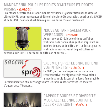
MANDAT SNRL POUR LES DROITS D'AUTEURS ET DROITS
VOISINS
-
16/08/2017
En défense de votre radio Donne mandat exclusif au Syndicat National des Radios
Libres (SNRL) pour représenter et défendre les intérêts des radios, auprès de la SACEM
et de la SPRE. Ce mandat est délivré pour une durée d’un an tacitement...
NOUVEAU TARIF SACEM POUR
WEBRADIOS
-
27/01/2016
Au 1er janvier 2016, les conditions tarifaires
webradio de la Sacem changent en s’ajustant au
nombre de canaux de diffusion*. Le forfait pour les
webradios associatives et de particuliers est
désormais de 80€ HT par canal de diffusion et par an....
SACEM ET SPRÉ : LE SNRL DÉFEND
VOS INTÉRÊTS !
-
01/09/2014
Le SNRL, en tant qu'organisation nationale
représentative, est signataire de conventions
annuelles avec la Sacem et la Spré afin de faciliter
la communication et les échanges entre les radios associatives et les sociétés
d'auteurs et afférentes....
RAPPORT BORDES ET DIVERSITÉ
MUSICALE : LE SNRL SOUHAITE
ALLER PLUS LOIN !
-
15/05/2014