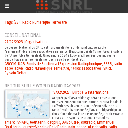
Tags (25) : Radio Numérique Terrestre
CONSEIL NATIONAL
27/02/2025
|
Organisation
Le Conseil National du SNRL est l'organe délibératif du syndicat, véritable
"parlement" des radios associatives en France. Il est composé de 15 membres, élus lors
de l'Assemblée Générale du 8 novembre 2024 à Louviers. Il se réunit en moyenne
quatre fois par an, généralement au siège du syndicat, et...
ARCOM
,
DAB
,
Fonds de Soutien à l'Expression Radiophonique
,
FSER
,
radio
associative
,
Radio Numérique Terrestre
,
radios associatives
,
SNRL
,
Sylvain Delfau
RETOUR SUR LE WORLD RADIO DAY 2023
18/02/2023
|
Europe & International
Adoptée par l'Assemblée générale des Nations
Unies en 2012 en tant que Journée internationale, le
13 février est devenue la Journée mondiale de la
radio (JMR). Chaque année, l'AMARC (1) participe au
choix d'une thématique. Cette année, c'était « Radio
et Paix ». Le Syndicat National des Radios...
amarc
,
AMARC
,
boutterin
,
dabplus
,
DABplusFR
,
dabradio
,
Emmanuel
Boutterin
,
JournéeMondialeDeLaRadio
,
paix
,
peace
,
plusderadio
,
radio
,