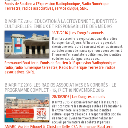
Fonds de Soutien à l'Expression Radiophonique
,
Radio Numérique
Terrestre
,
radios associatives
,
service civique
,
SNRL
BIARRITZ 2016 : EDUCATION À LA CITOYENNETÉ, IDENTITÉS
CULTURELLES, ENJEUX ET RESPONSABILITÉ DES MÉDIAS
16/11/2016
|
Les Congrès annuels
Biarritz accueille le syndicat national des radios
libres pendant 3 jours. À l’heure où le pays doit
choisir une voie, utile à son unité et son apaisement,
après les crimes de masse que nous avons connus, à
l’heure où l’on constate le délitement des identités
et du lien social, l’ignorance de ce...
Emmanuel Boutterin
,
Fonds de Soutien à l'Expression Radiophonique
,
radio
,
radio numérique terrestre
,
Radio Numérique Terrestre
,
radios
associatives
,
SNRL
BIARRITZ 2016, LES RADIOS ASSOCIATIVES EN CONGRÈS - LE
PROGRAMME COMPLET - 16, 17 ET 18 NOVEMBRE 2016
28/10/2016
|
Les Congrès annuels
Biarritz 2016, c'est un événement à la mesure du
défi : construire les stratégies utiles à l'éducation à
la citoyenneté, à la promotion des identités
culturelles partagées et à la responsabilité sociale
des médias. Évènement exceptionnel par son
accueil, par la nature des débats et par ses...
AMARC
,
Aurélie Filippetti
,
Christine Kelly
,
CSA
,
Emmanuel Boutterin
,