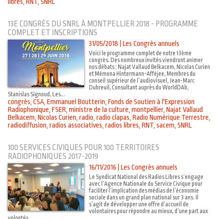
libres
,
RNT
,
SNRL
13E CONGRÈS DU SNRL À MONTPELLIER 2018 - PROGRAMME
COMPLET ET INSCRIPTIONS
31/05/2018
|
Les Congrès annuels
Voici le programme complet de notre 13ème
congrès. Des nombreux invités viendront animer
nos débats : Najat Vallaud Belkacem, Nicolas Curien
et Mémona Hintermann-Afféjee, Membres du
conseil supérieur de l’audiovisuel, Jean-Marc
Dubreuil, Consultant auprès du WorldDAb,
Stanislas Signoud, Les...
congrès
,
CSA
,
Emmanuel Boutterin
,
Fonds de Soutien à l'Expression
Radiophonique
,
FSER
,
ministre de la culture
,
montpellier
,
Najat Vallaud
Belkacem
,
Nicolas Curien
,
radio
,
radio clapas
,
Radio Numérique Terrestre
,
radiodiffusion
,
radios associatives
,
radios libres
,
RNT
,
sacem
,
SNRL
100 SERVICES CIVIQUES POUR 100 TERRITOIRES
RADIOPHONIQUES 2017-2019
16/11/2016
|
Les Congrès annuels
Le Syndicat National des Radios Libres s’engage
avec l’Agence Nationale du Service Civique pour
faciliter l’implication des médias de l’économie
sociale dans un grand plan national sur 3 ans. Il
s’agit de développer une offre d’accueil de
volontaires pour répondre au mieux, d’une part aux
volontés...