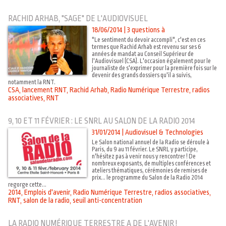
RACHID ARHAB, "SAGE" DE L'AUDIOVISUEL
18/06/2014
|
3 questions à
"Le sentiment du devoir accompli", c'est en ces
termes que Rachid Arhab est revenu sur ses 6
années de mandat au Conseil Supérieur de
l'Audiovisuel (CSA). L'occasion également pour le
journaliste de s'exprimer pour la première fois sur le
devenir des grands dossiers qu'il a suivis,
notamment la RNT.
CSA
,
lancement RNT
,
Rachid Arhab
,
Radio Numérique Terrestre
,
radios
associatives
,
RNT
9, 10 ET 11 FÉVRIER : LE SNRL AU SALON DE LA RADIO 2014
31/01/2014
|
Audiovisuel & Technologies
Le Salon national annuel de la Radio se déroule à
Paris, du 9 au 11 février. Le SNRL y participe,
n'hésitez pas à venir nous y rencontrer ! De
nombreux exposants, de multiples conférences et
ateliers thématiques, cérémonies de remises de
prix... le programme du Salon de la Radio 2014
regorge cette...
2014
,
Emplois d'avenir
,
Radio Numérique Terrestre
,
radios associatives
,
RNT
,
salon de la radio
,
seuil anti-concentration
LA RADIO NUMÉRIQUE TERRESTRE A DE L'AVENIR !