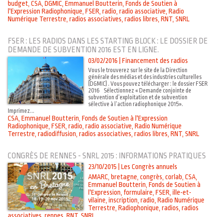
budget
,
CSA
,
DGMIC
,
Emmanuel Boutterin
,
Fonds de Soutien à
l'Expression Radiophonique
,
FSER
,
radio
,
radio associative
,
Radio
Numérique Terrestre
,
radios associatives
,
radios libres
,
RNT
,
SNRL
FSER : LES RADIOS DANS LES STARTING BLOCK : LE DOSSIER DE
DEMANDE DE SUBVENTION 2016 EST EN LIGNE.
03/02/2016
|
Financement des radios
Vous le trouverez sur le site de la Direction
générale des médias et des industries culturelles
(DGMIC) . Vous pouvez télécharger : le dossier FSER
2016 Sélectionnez « Demande conjointe de
subvention d’exploitation et de subvention
sélective à l’action radiophonique 2015».
Imprimez...
CSA
,
Emmanuel Boutterin
,
Fonds de Soutien à l'Expression
Radiophonique
,
FSER
,
radio
,
radio associative
,
Radio Numérique
Terrestre
,
radiodiffusion
,
radios associatives
,
radios libres
,
RNT
,
SNRL
CONGRÈS DE RENNES - SNRL 2015 : INFORMATIONS PRATIQUES
23/10/2015
|
Les Congrès annuels
AMARC
,
bretagne
,
congrès
,
corlab
,
CSA
,
Emmanuel Boutterin
,
Fonds de Soutien à
l'Expression
,
formulaire
,
FSER
,
ille-et-
vilaine
,
inscription
,
radio
,
Radio Numérique
Terrestre
,
Radiophonique
,
radios
,
radios
associatives
,
rennes
,
RNT
,
SNRL