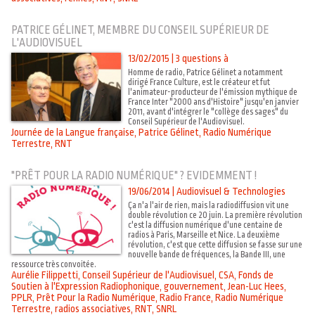
PATRICE GÉLINET, MEMBRE DU CONSEIL SUPÉRIEUR DE
L'AUDIOVISUEL
13/02/2015
|
3 questions à
Homme de radio, Patrice Gélinet a notamment
dirigé France Culture, est le créateur et fut
l'animateur-producteur de l'émission mythique de
France Inter "2000 ans d'Histoire" jusqu'en janvier
2011, avant d'intégrer le "collège des sages" du
Conseil Supérieur de l'Audiovisuel.
Journée de la Langue française
,
Patrice Gélinet
,
Radio Numérique
Terrestre
,
RNT
"PRÊT POUR LA RADIO NUMÉRIQUE" ? EVIDEMMENT !
19/06/2014
|
Audiovisuel & Technologies
Ça n'a l'air de rien, mais la radiodiffusion vit une
double révolution ce 20 juin. La première révolution
c'est la diffusion numérique d'une centaine de
radios à Paris, Marseille et Nice. La deuxième
révolution, c'est que cette diffusion se fasse sur une
nouvelle bande de fréquences, la Bande III, une
ressource très convoitée.
Aurélie Filippetti
,
Conseil Supérieur de l'Audiovisuel
,
CSA
,
Fonds de
Soutien à l'Expression Radiophonique
,
gouvernement
,
Jean-Luc Hees
,
PPLR
,
Prêt Pour la Radio Numérique
,
Radio France
,
Radio Numérique
Terrestre
,
radios associatives
,
RNT
,
SNRL