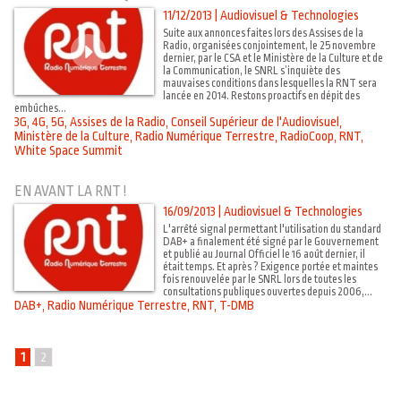
11/12/2013
|
Audiovisuel & Technologies
Suite aux annonces faites lors des Assises de la
Radio, organisées conjointement, le 25 novembre
dernier, par le CSA et le Ministère de la Culture et de
la Communication, le SNRL s’inquiète des
mauvaises conditions dans lesquelles la RNT sera
lancée en 2014. Restons proactifs en dépit des
embûches...
3G
,
4G
,
5G
,
Assises de la Radio
,
Conseil Supérieur de l'Audiovisuel
,
Ministère de la Culture
,
Radio Numérique Terrestre
,
RadioCoop
,
RNT
,
White Space Summit
EN AVANT LA RNT !
16/09/2013
|
Audiovisuel & Technologies
L'arrêté signal permettant l'utilisation du standard
DAB+ a finalement été signé par le Gouvernement
et publié au Journal Officiel le 16 août dernier, il
était temps. Et après ? Exigence portée et maintes
fois renouvelée par le SNRL lors de toutes les
consultations publiques ouvertes depuis 2006,...
DAB+
,
Radio Numérique Terrestre
,
RNT
,
T-DMB
1
2