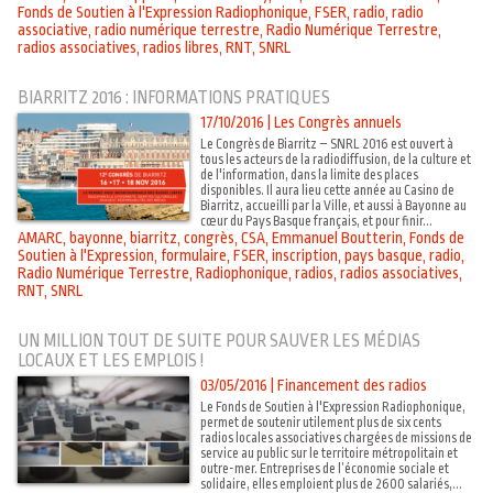
Fonds de Soutien à l'Expression Radiophonique
,
FSER
,
radio
,
radio
associative
,
radio numérique terrestre
,
Radio Numérique Terrestre
,
radios associatives
,
radios libres
,
RNT
,
SNRL
BIARRITZ 2016 : INFORMATIONS PRATIQUES
17/10/2016
|
Les Congrès annuels
Le Congrès de Biarritz – SNRL 2016 est ouvert à
tous les acteurs de la radiodiffusion, de la culture et
de l'information, dans la limite des places
disponibles. Il aura lieu cette année au Casino de
Biarritz, accueilli par la Ville, et aussi à Bayonne au
cœur du Pays Basque français, et pour finir...
AMARC
,
bayonne
,
biarritz
,
congrès
,
CSA
,
Emmanuel Boutterin
,
Fonds de
Soutien à l'Expression
,
formulaire
,
FSER
,
inscription
,
pays basque
,
radio
,
Radio Numérique Terrestre
,
Radiophonique
,
radios
,
radios associatives
,
RNT
,
SNRL
UN MILLION TOUT DE SUITE POUR SAUVER LES MÉDIAS
LOCAUX ET LES EMPLOIS !
03/05/2016
|
Financement des radios
Le Fonds de Soutien à l'Expression Radiophonique,
permet de soutenir utilement plus de six cents
radios locales associatives chargées de missions de
service au public sur le territoire métropolitain et
outre-mer. Entreprises de l’économie sociale et
solidaire, elles emploient plus de 2600 salariés,...