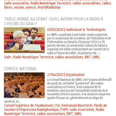
radio associative
,
Radio Numérique Terrestre
,
radios associatives
,
radios
libres
,
seisme
,
unesco
,
WorldRadioDay
TABLE-RONDE AU SÉNAT : QUEL AVENIR POUR LA RADIO À
L'HEURE DU DAB+?
03/02/2023
|
Audiovisuel & Technologies
Le SNRL a participé à une table-ronde organisée
par la commission de la Culture, de l'Education et de
l'Information su Sénat le 25 janvier 2023 Le 25
janvier dernier, la commission Culture du Sénat a
organisé une table ronde portant sur l’avenir de la
radio à l’heure du DAB+, en présence de : ‑...
Dab+
,
Radio Numérique Terrestre
,
radios associatives
,
RNT
,
SNRL
CONSEIL NATIONAL
27/04/2021
|
Organisation
Le Conseil National du SNRL est l'organe délibératif
du syndicat, véritable "parlement" des radios
associatives en France. Il est composé de 15
membres, élus lors de l'Assemblée Générale du 8
novembre 2024 à Louviers. Il se réunit en moyenne
quatre fois par an, généralement au siège du
syndicat, et...
Conseil Supérieur de l'Audiovisuel
,
CSA
,
Emmanuel Boutterin
,
Fonds de
Soutien à l'Expression Radiophonique
,
FSER
,
radio associative
,
Radio
Numérique Terrestre
,
radios associatives
,
RNT
,
SNRL