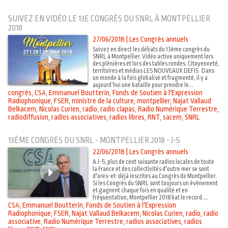
SUIVEZ EN VIDÉO LE 13E CONGRÈS DU SNRL À MONTPELLIER
2018
27/06/2018
|
Les Congrès annuels
Suivez en direct les débats du 13ème congrès du
SNRL à Montpellier. Vidéo active uniquement lors
des plénières et lors des tables rondes. Citoyenneté,
territoires et médias LES NOUVEAUX DEFIS Dans
un monde à la fois globalisé et fragmenté, il y a
aujourd’hui une bataille pour prendre le...
congrès
,
CSA
,
Emmanuel Boutterin
,
Fonds de Soutien à l'Expression
Radiophonique
,
FSER
,
ministre de la culture
,
montpellier
,
Najat Vallaud
Belkacem
,
Nicolas Curien
,
radio
,
radio clapas
,
Radio Numérique Terrestre
,
radiodiffusion
,
radios associatives
,
radios libres
,
RNT
,
sacem
,
SNRL
13ÈME CONGRÈS DU SNRL - MONTPELLIER 2018 - J-5
22/06/2018
|
Les Congrès annuels
A J-5, plus de cent soixante radios locales de toute
la France et des collectivités d'outre mer se sont
d'ores-et-déjà inscrites au Congrès de Montpellier.
Si les Congrès du SNRL sont toujours un évènement
et gagnent chaque fois en qualité et en
fréquentation, Montpellier 2018 bat le record....
CSA
,
Emmanuel Boutterin
,
Fonds de Soutien à l'Expression
Radiophonique
,
FSER
,
Najat Vallaud Belkacem
,
Nicolas Curien
,
radio
,
radio
associative
,
Radio Numérique Terrestre
,
radios associatives
,
radios