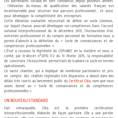
Les partenaires sociaux en sont convaincus depuis plusieurs années
: l’élévation du niveau de qualification des salariés français est
incontournable pour sécuriser leur parcours professionnel ; et aussi
pour développer la compétitivité des entreprises.
Cette élévation souhaitée nécessitait de définir un socle commun,
sur lequel chacun pourrait développer ses compétences. Dans l’accord
national interprofessionnel du 14 décembre 2013, l’instauration d’un
entretien professionnel et du compte personnel de formation nous a
permis d’aboutir à la définition du « Socle de connaissances et de
compétences professionnelles ».
L’État a reconnu la légitimité du COPANEF en la matière et nous a
confié, par le décret n°2015-172 du 13 février 2015, la responsabilité
de construire l’écosystème permettant de traduire ce socle en termes
opérationnels.
Ce vaste chantier, qui a impliqué de nombreux partenaires et pris
en compte des réalités régionales très disparates, a abouti dans des
délais très courts au lancement public du
Certificat Cléa
, nom que nous
avons donné au « Socle de connaissances et de compétences
professionnelles ».
UN NOUVEAU STANDARD
Fait remarquable, Cléa est la première certification
interprofessionnelle, élaborée de façon paritaire. Elle a une portée
nationale, elle est reconnue dans tous les secteurs et par tous les