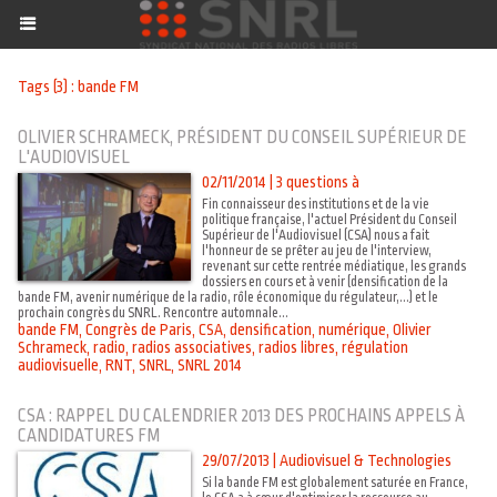
Tags (3) : bande FM
OLIVIER SCHRAMECK, PRÉSIDENT DU CONSEIL SUPÉRIEUR DE
L'AUDIOVISUEL
02/11/2014
|
3 questions à
Fin connaisseur des institutions et de la vie
politique française, l'actuel Président du Conseil
Supérieur de l'Audiovisuel (CSA) nous a fait
l'honneur de se prêter au jeu de l'interview,
revenant sur cette rentrée médiatique, les grands
dossiers en cours et à venir (densification de la
bande FM, avenir numérique de la radio, rôle économique du régulateur,...) et le
prochain congrès du SNRL. Rencontre automnale...
bande FM
,
Congrès de Paris
,
CSA
,
densification
,
numérique
,
Olivier
Schrameck
,
radio
,
radios associatives
,
radios libres
,
régulation
audiovisuelle
,
RNT
,
SNRL
,
SNRL 2014
CSA : RAPPEL DU CALENDRIER 2013 DES PROCHAINS APPELS À
CANDIDATURES FM
29/07/2013
|
Audiovisuel & Technologies
Si la bande FM est globalement saturée en France,