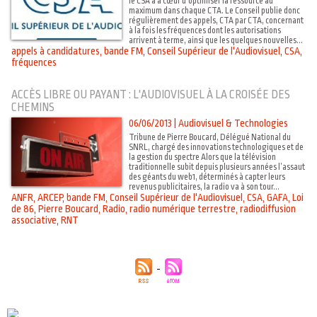
le CSA a à cœur d'optimiser la ressource au
maximum dans chaque CTA. Le Conseil publie donc
régulièrement des appels, CTA par CTA, concernant
à la fois les fréquences dont les autorisations
arrivent à terme, ainsi que les quelques nouvelles...
appels à candidatures
,
bande FM
,
Conseil Supérieur de l'Audiovisuel
,
CSA
,
fréquences
ACCÈS LIBRE OU PAYANT : L'AUDIOVISUEL À LA CROISÉE DES
CHEMINS
06/06/2013
|
Audiovisuel & Technologies
Tribune de Pierre Boucard, Délégué National du
SNRL, chargé des innovations technologiques et de
la gestion du spectre Alors que la télévision
traditionnelle subit depuis plusieurs années l’assaut
des géants du web1, déterminés à capter leurs
revenus publicitaires, la radio va à son tour...
ANFR
,
ARCEP
,
bande FM
,
Conseil Supérieur de l'Audiovisuel
,
CSA
,
GAFA
,
Loi
de 86
,
Pierre Boucard
,
Radio
,
radio numérique terrestre
,
radiodiffusion
associative
,
RNT