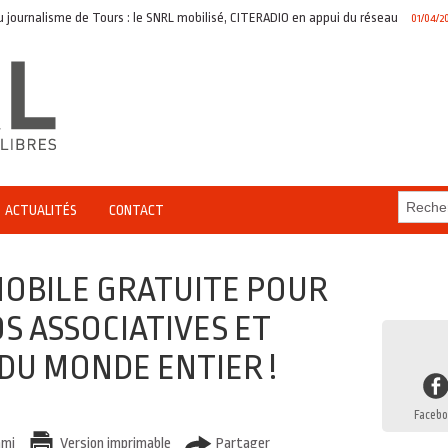
rnalisme de Tours : le SNRL mobilisé, CITERADIO en appui du réseau
P
01/04/2026
ACTUALITÉS
CONTACT
MOBILE GRATUITE POUR
S ASSOCIATIVES ET
U MONDE ENTIER !
Facebo
ami
Version imprimable
Partager