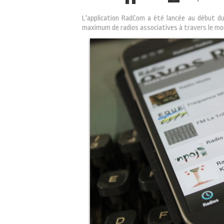
L'application RadCom a été lancée au début du
maximum de radios associatives à travers le mon