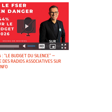
 : “LE BUDGET DU SILENCE” –
E DES RADIOS ASSOCIATIVES SUR
INFO