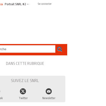
ortrait SNRL #2 – Olivier DUTHEIL, représenter les radios associatives à la Commi
Se connecter
DANS CETTE RUBRIQUE
SUIVEZ LE SNRL
ok
Twitter
Newsletter