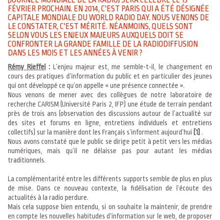
(JOURNÉE MONDIALE DE LA RADIO) SERA CÉLÉBRÉ LE 13
FÉVRIER PROCHAIN. EN 2014, C'EST PARIS QUI A ÉTÉ DÉSIGNÉE
CAPITALE MONDIALE DU WORLD RADIO DAY. NOUS VENONS DE
LE CONSTATER, C'EST MÉRITÉ. NÉANMOINS, QUELS SONT
SELON VOUS LES ENJEUX MAJEURS AUXQUELS DOIT SE
CONFRONTER LA GRANDE FAMILLE DE LA RADIODIFFUSION
DANS LES MOIS ET LES ANNÉES À VENIR ?
Rémy Rieffel
:
L’enjeu majeur est, me semble-t-il, le changement en
cours des pratiques d’information du public et en particulier des jeunes
qui ont développé ce qu’on appelle « une présence connectée ».
Nous venons de mener avec des collègues de notre laboratoire de
recherche CARISM (Université Paris 2, IFP) une étude de terrain pendant
près de trois ans (observation des discussions autour de l’actualité sur
des sites et forums en ligne, entretiens individuels et entretiens
collectifs) sur la manière dont les Français s’informent aujourd’hui
[1]
.
Nous avons constaté que le public se dirige petit à petit vers les médias
numériques, mais qu’il ne délaisse pas pour autant les médias
traditionnels.
La complémentarité entre les différents supports semble de plus en plus
de mise. Dans ce nouveau contexte, la fidélisation de l’écoute des
actualités à la radio perdure.
Mais cela suppose bien entendu, si on souhaite la maintenir, de prendre
en compte les nouvelles habitudes d’information sur le web, de proposer