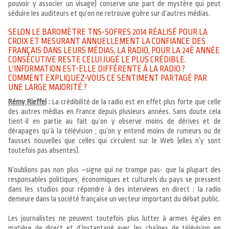
pouvoir y associer un visage) conserve une part de mystère qui peut
séduire les auditeurs et qu’on ne retrouve guère sur d’autres médias.
SELON LE BAROMÈTRE TNS-SOFRES 2014 RÉALISÉ POUR LA
CROIX ET MESURANT ANNUELLEMENT LA CONFIANCE DES
FRANÇAIS DANS LEURS MÉDIAS, LA RADIO, POUR LA 24È ANNÉE
CONSÉCUTIVE RESTE CELUI JUGÉ LE PLUS CRÉDIBLE.
L'INFORMATION EST-ELLE DIFFÉRENTE À LA RADIO ?
COMMENT EXPLIQUEZ-VOUS CE SENTIMENT PARTAGÉ PAR
UNE LARGE MAJORITÉ ?
Rémy Rieffel
:
La crédibilité de la radio est en effet plus forte que celle
des autres médias en France depuis plusieurs années. Sans doute cela
tient-il en partie au fait qu’on y observe moins de dérives et de
dérapages qu’à la télévision ; qu’on y entend moins de rumeurs ou de
fausses nouvelles que celles qui circulent sur le Web (elles n’y sont
toutefois pas absentes).
N’oublions pas non plus –signe qui ne trompe pas- que la plupart des
responsables politiques, économiques et culturels du pays se pressent
dans les studios pour répondre à des interviews en direct : la radio
demeure dans la société française un vecteur important du débat public.
Les journalistes ne peuvent toutefois plus lutter à armes égales en
matière de direct et d’instantané avec les chaînes de télévision en