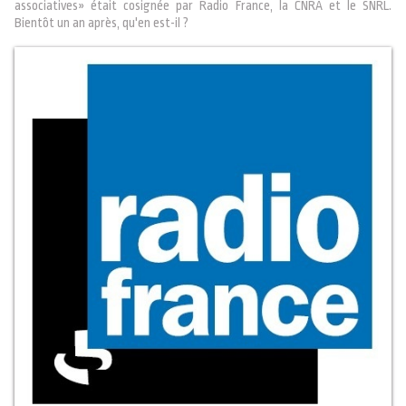
associatives» était cosignée par Radio France, la CNRA et le SNRL.
Bientôt un an après, qu'en est-il ?