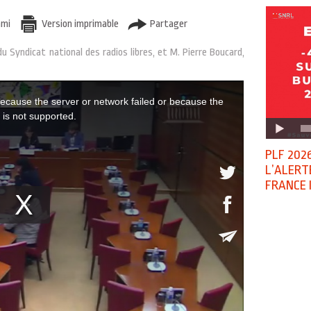
ami
Version imprimable
Partager
 Syndicat national des radios libres, et M. Pierre Boucard,
PLF 2026
L’ALERT
FRANCE 