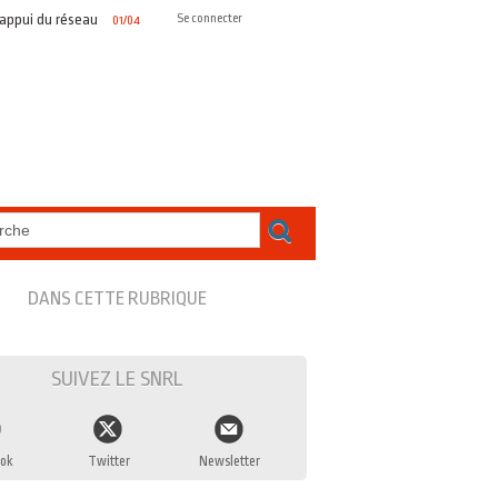
 du réseau
Portrait SNRL #2 – Olivier DUTHEIL, représenter les radios
Se connecter
01/04/2026
DANS CETTE RUBRIQUE
SUIVEZ LE SNRL
ok
Twitter
Newsletter