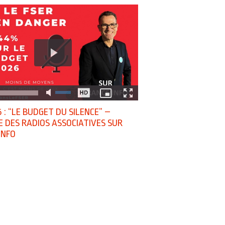
 : “LE BUDGET DU SILENCE” –
E DES RADIOS ASSOCIATIVES SUR
INFO