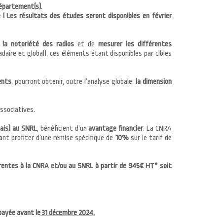
 département(s)
.
 !
Les résultats des études seront disponibles en février
e
la notoriété des radios
et de
mesurer les différentes
adaire et global), ces éléments étant disponibles par cibles
ents
, pourront obtenir, outre l’analyse globale,
la dimension
ssociatives.
mais) au SNRL
, bénéficient d’un
avantage financier
. La CNRA
sant profiter d’une remise spécifique de
10%
sur le tarif de
rentes à la CNRA et/ou au SNRL à partir de 945€ HT* soit
payée avant le
31 décembre 2024.