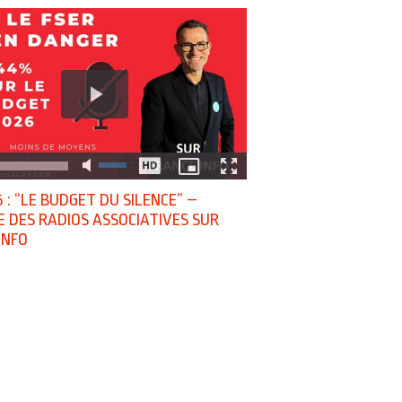
 : “LE BUDGET DU SILENCE” –
E DES RADIOS ASSOCIATIVES SUR
INFO