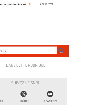
appui du réseau
Portrait SNRL #2 – Olivier DUTHEIL, représenter les r
Se connecter
01/04/2026
DANS CETTE RUBRIQUE
SUIVEZ LE SNRL
ok
Twitter
Newsletter