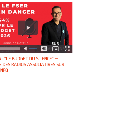
 : “LE BUDGET DU SILENCE” –
E DES RADIOS ASSOCIATIVES SUR
INFO