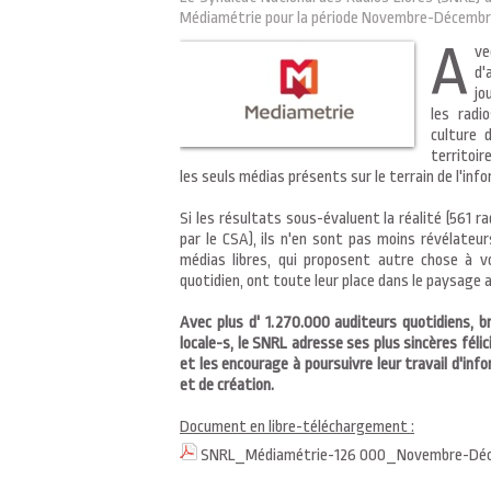
Médiamétrie pour la période Novembre-Décembr
A
v
d'
jo
les radi
culture 
territoir
les seuls médias présents sur le terrain de l'inf
Si les résultats sous-évaluent la réalité (561 
par le CSA), ils n'en sont pas moins révélateu
médias libres, qui proposent autre chose à v
quotidien, ont toute leur place dans le paysage a
Avec plus d' 1.270.000 auditeurs quotidiens, 
locale-s, le SNRL adresse ses plus sincères féli
et les encourage à poursuivre leur travail d'inf
et de création.
Document en libre-téléchargement :
SNRL_Médiamétrie-126 000_Novembre-Déc