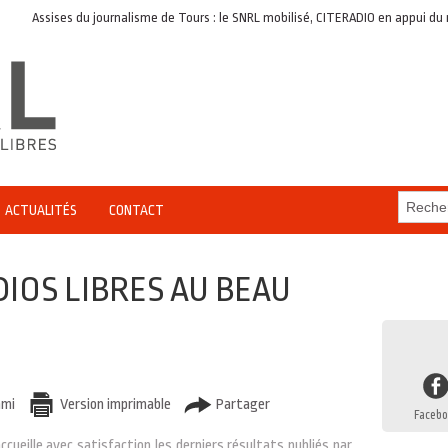
Assises du journalisme de Tours : le SNRL mobilisé, CITERADIO en appui du rés
ACTUALITÉS
CONTACT
DIOS LIBRES AU BEAU
ami
Version imprimable
Partager
Facebo
cueille avec satisfaction les derniers résultats publiés par