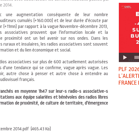
e 2014.
ec une augmentation conséquente de leur nombre
auditeurs cumulés (+160.000) et de leur durée d'écoute par
ur (+11mn) par rapport à la vague Novembre-décembre 2013,
os associatives prouvent que l'information locale et la
de proximité ont un bel avenir sur nos ondes. Dans les
es ruraux et insulaires, les radios associatives sont souvent
ormation et du lien économique et social.
radios associatives sur plus de 600 actuellement autorisées
rs d'une tendance qui se confirme, vague après vague. Les
PLF 2026
oir, autre chose à penser et autre chose à entendre au
L’ALERT
udiovisuel français.
FRANCE 
branchés en moyenne 1h47 sur leur-s radio-s associative-s
citations aux équipe salariées et bénévoles des radios libres
ormation de proximité, de culture de territoire, d'émergence
embre 2014.pdf
(465.43 Ko)