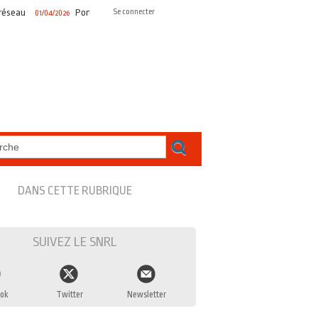
eau
Portrait SNRL #2 – Olivier DUTHEIL, représenter les radios associ
Se connecter
01/04/2026
DANS CETTE RUBRIQUE
SUIVEZ LE SNRL
ok
Twitter
Newsletter