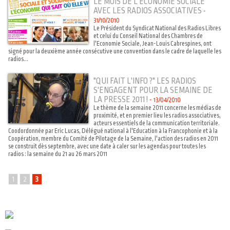
LE MOIS DE L'ÉCONOMIE SOCIALE
AVEC LES RADIOS ASSOCIATIVES
-
31/10/2010
Le Président du Syndicat National des Radios Libres
et celui du Conseil National des Chambres de
l'Economie Sociale, Jean-Louis Cabrespines, ont
signé pour la deuxième année consécutive une convention dans le cadre de laquelle les
radios...
"QUI FAIT L'INFO ?" LES RADIOS
S'ENGAGENT POUR LA SEMAINE DE
LA PRESSE 2011 !
-
13/04/2010
Le thème de la semaine 2011 concerne les médias de
proximité, et en premier lieu les radios associatives,
acteurs essentiels de la communication territoriale.
Coodordonnée par Eric Lucas, Délégué national à l'Education à la Francophonie et à la
Coopération, membre du Comité de Pilotage de la Semaine, l'action des radios en 2011
se construit dès septembre, avec une date à caler sur les agendas pour toutes les
radios : la semaine du 21 au 26 mars 2011
1
2
3