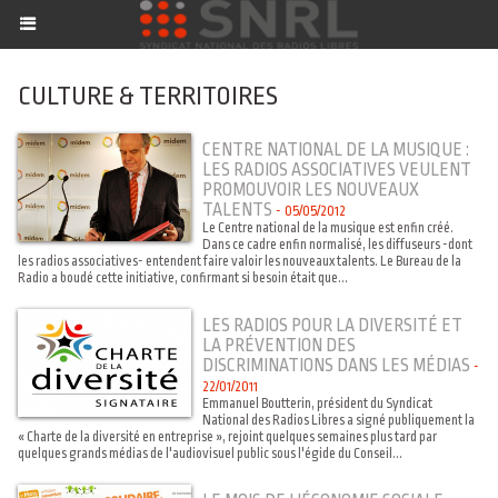
CULTURE & TERRITOIRES
CENTRE NATIONAL DE LA MUSIQUE :
LES RADIOS ASSOCIATIVES VEULENT
PROMOUVOIR LES NOUVEAUX
TALENTS
-
05/05/2012
Le Centre national de la musique est enfin créé.
Dans ce cadre enfin normalisé, les diffuseurs -dont
les radios associatives- entendent faire valoir les nouveaux talents. Le Bureau de la
Radio a boudé cette initiative, confirmant si besoin était que...
LES RADIOS POUR LA DIVERSITÉ ET
LA PRÉVENTION DES
DISCRIMINATIONS DANS LES MÉDIAS
-
22/01/2011
Emmanuel Boutterin, président du Syndicat
National des Radios Libres a signé publiquement la
« Charte de la diversité en entreprise », rejoint quelques semaines plus tard par
quelques grands médias de l'audiovisuel public sous l'égide du Conseil...