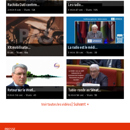
Rachida Dati confirm...
Les radio...
2 min 5 sec
- Vues : 124
3 min 47 sec
- Vues : 105
Kit mobilisatio...
La radio est le médi...
8 sec
- Vues : 156
3 min 39 sec
- Vues : 38
Retour sur le Worl...
Table-ronde au Sénat...
8 min 36 sec
- Vues : 43
16 min 54 sec
- Vues : 55
|
Suivant »
Voir toutes les vidéos
PRESSE