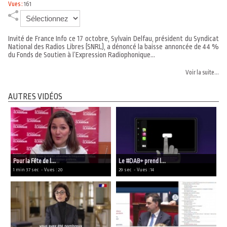
Vues :
161
Invité de France Info ce 17 octobre, Sylvain Delfau, président du Syndicat
National des Radios Libres (SNRL), a dénoncé la baisse annoncée de 44 %
du Fonds de Soutien à l’Expression Radiophonique...
Voir la suite...
AUTRES VIDÉOS
Pour la Fête de l...
Le #DAB+ prend l...
1 min 37 sec
- Vues : 20
29 sec
- Vues : 14