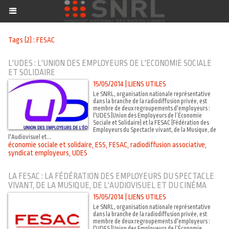
Tags (2) : FESAC
L'UDES : L'UNION DES EMPLOYEURS DE L'ECONOMIE SOCIALE
ET SOLIDAIRE
15/05/2014
|
LIENS UTILES
Le SNRL, organisation nationale représentative
dans la branche de la radiodiffusion privée, est
membre de deux regroupements d'employeurs :
l'UDES (Union des Employeurs de l’Économie
Sociale et Solidaire) et la FESAC (Fédération des
Employeurs du Spectacle vivant, de la Musique, de
l'Audiovisuel et...
économie sociale et solidaire
,
ESS
,
FESAC
,
radiodiffusion associative
,
syndicat employeurs
,
UDES
LA FESAC : LA FÉDÉRATION DES EMPLOYEURS DU SPECTACLE
VIVANT, DE LA MUSIQUE, DE L'AUDIOVISUEL ET DU CINÉMA
15/05/2014
|
LIENS UTILES
Le SNRL, organisation nationale représentative
dans la branche de la radiodiffusion privée, est
membre de deux regroupements d'employeurs :
l'UDES (Union des Employeurs de l’Économie