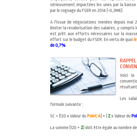
sérieusement impactées les unes par la baisse d
par le rognage du FSER en 2014 (-0,2M€).
A l'issue de négociations menées depuis mai 2
limiter la revalorisation des salaires, y compris
est prêt aux efforts nécessaires sur la masse
effort sur le budget du FSER. En vertu de quoi
l
de 0,7%
.
RAPPEL
CONVEN
Voici la
conventio
résultant
Les sala
formule suivante :
SC = (120 x Valeur du
Point A
) + (
Z
x Valeur du
Po
La somme (120 +
Z
) doit être égale au nombre de 