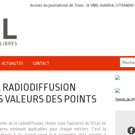
Assises du journalisme de Tours : le SNRL mobilisé, CITERADIO en appui du
ACTUALITÉS
CONTACT
A RADIODIFFUSION
S VALEURS DES POINTS
Tweets de @s
che de la radiodiffusion, réunis sous l'autorité de l'État en
aires minimum applicables pour chaque métiers. C'est la
 a abouti à un accord signé le 6 novembre 2014, soumis à