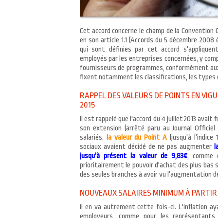
Cet accord concerne le champ de la Convention Col
en son article 1.1 (Accords du 5 décembre 2008 é
qui sont définies par cet accord s'appliquen
employés par les entreprises concernées, y compr
fournisseurs de programmes, conformément aux
fixent notamment les classifications, les types d
RAPPEL DES VALEURS DE POINTS EN VIGU
2015
Il est rappelé que l'accord du 4 juillet2013 avait
son extension (arrêté paru au Journal Officiel
salariés,
la valeur du Point A
(jusqu'à l'indice 
sociaux avaient décidé de ne pas augmenter
l
jusqu'à présent la valeur de 9,83€
, comme e
prioritairement le pouvoir d'achat des plus bas s
des seules branches à avoir vu l'augmentation de
NOUVEAUX SALAIRES MINIMUM À PARTIR 
Il en va autrement cette fois-ci. L'inflation ay
employeurs, comme pour les représentants de