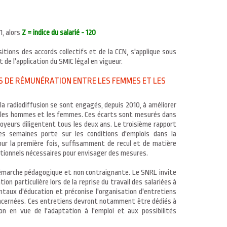
21, alors
Z = indice du salarié - 120
tions des accords collectifs et de la CCN, s'applique sous
 de l'application du SMIC légal en vigueur.
S DE RÉMUNÉRATION ENTRE LES FEMMES ET LES
la radiodiffusion se sont engagés, depuis 2010, à améliorer
e les hommes et les femmes. Ces écarts sont mesurés dans
loyeurs diligentent tous les deux ans. Le troisième rapport
s semaines porte sur les conditions d'emplois dans la
our la première fois, suffisamment de recul et de matière
ationnels nécessaires pour envisager des mesures.
démarche pédagogique et non contraignante. Le SNRL invite
ion particulière lors de la reprise du travail des salariées à
taux d'éducation et préconise l'organisation d'entretiens
 concernées. Ces entretiens devront notamment être dédiés à
on en vue de l'adaptation à l'emploi et aux possibilités