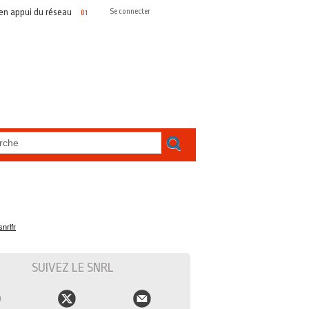
 réseau
Portrait SNRL #2 – Olivier DUTHEIL, représenter les radios as
Se connecter
01/04/2026
nrlfr
SUIVEZ LE SNRL