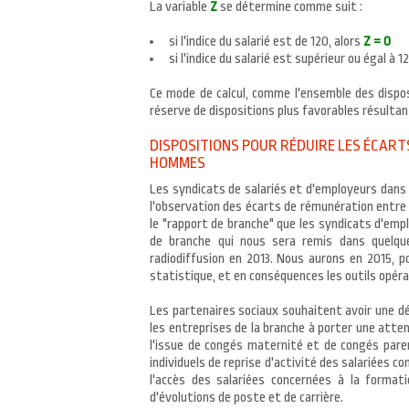
La variable
Z
se détermine comme suit :
si l'indice du salarié est de 120, alors
Z = 0
si l'indice du salarié est supérieur ou égal à 1
Ce mode de calcul, comme l'ensemble des disposi
réserve de dispositions plus favorables résultant
DISPOSITIONS POUR RÉDUIRE LES ÉCART
HOMMES
Les syndicats de salariés et d'employeurs dans 
l'observation des écarts de rémunération entr
le "rapport de branche" que les syndicats d'emp
de branche qui nous sera remis dans quelque
radiodiffusion en 2013. Nous aurons en 2015, p
statistique, et en conséquences les outils opér
Les partenaires sociaux souhaitent avoir une 
les entreprises de la branche à porter une attent
l'issue de congés maternité et de congés paren
individuels de reprise d'activité des salariées
l'accès des salariées concernées à la formati
d'évolutions de poste et de carrière.