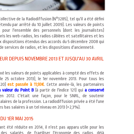
lective de la Radiodiffusion (N°3285), tel qu'il a été défini
tendu par arrêté du 10 juillet 2009). Les valeurs de points
t pour l'ensemble des personnels (dont les journalistes)
is les web-radios, les radios câblées et satellitaires et les
 dispositions étendus des accords du 5 décembre 2008 qui
e services de radios, et les dispositions d'ancienneté.
EUR DEPUIS NOVEMBRE 2013 ET JUSQU'AU 30 AVRIL
 fixé les valeurs de points applicables à compté des effets de
 le 25 octobre 2013), le 1er novembre 2013. Pour tous les
120)
est passée à 11,93€
. Cette année-là, les partenaires
a valeur du Point B
(à partir de l'indice 121) qui
a conservé
n 2012. C'était une façon, pour le SNRL, de soutenir
alaires de la profession. La radiodiffusion privée a été l'une
s bas salaires à un tel niveau en 2013 (+2,3%).
DU 1ER MAI 2015
ant été réduite en 2014, il n'est pas apparu utile pour les
s salariés, de fragiliser l'économie des radios, déjà