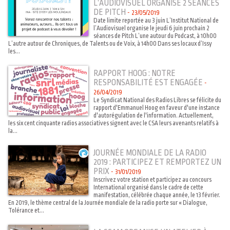
L’AUDIOVISUEL ORGANISE 2 SÉANCES
DE PITCH
-
23/05/2019
Date limite reportée au 3 juin L’Institut National de
l’Audiovisuel organise le jeudi 6 juin prochain 2
séances de Pitch L’une autour du Podcast, à 10h00
L’autre autour de Chroniques, de Talents ou de Voix, à 14h00 Dans ses locaux d’Issy
les...
RAPPORT HOOG : NOTRE
RESPONSABILITÉ EST ENGAGÉE
-
26/04/2019
Le Syndicat National des Radios Libres se félicite du
rapport d'Emmanuel Hoog en faveur d'une instance
d'autorégulation de l'information. Actuellement,
les six cent cinquante radios associatives signent avec le CSA leurs avenants relatifs à
la...
JOURNÉE MONDIALE DE LA RADIO
2019 : PARTICIPEZ ET REMPORTEZ UN
PRIX
-
31/01/2019
Inscrivez votre station et participez au concours
International organisé dans le cadre de cette
manifestation, célébrée chaque année, le 13 février.
En 2019, le thème central de la Journée mondiale de la radio porte sur « Dialogue,
Tolérance et...