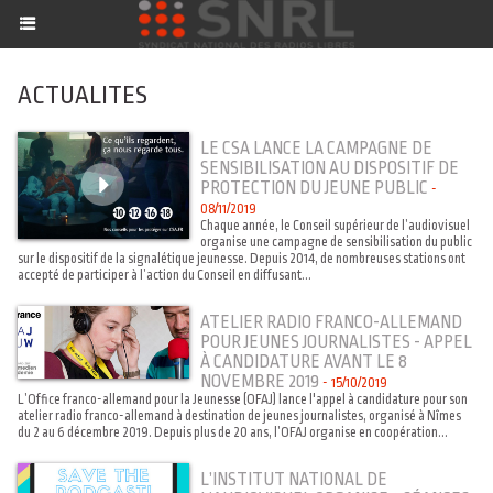
ACTUALITES
LE CSA LANCE LA CAMPAGNE DE
SENSIBILISATION AU DISPOSITIF DE
PROTECTION DU JEUNE PUBLIC
-
08/11/2019
Chaque année, le Conseil supérieur de l’audiovisuel
organise une campagne de sensibilisation du public
sur le dispositif de la signalétique jeunesse. Depuis 2014, de nombreuses stations ont
accepté de participer à l’action du Conseil en diffusant...
ATELIER RADIO FRANCO-ALLEMAND
POUR JEUNES JOURNALISTES - APPEL
À CANDIDATURE AVANT LE 8
NOVEMBRE 2019
-
15/10/2019
L’Office franco-allemand pour la Jeunesse (OFAJ) lance l'appel à candidature pour son
atelier radio franco-allemand à destination de jeunes journalistes, organisé à Nîmes
du 2 au 6 décembre 2019. Depuis plus de 20 ans, l’OFAJ organise en coopération...
L’INSTITUT NATIONAL DE