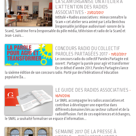
LA SCAM ORGANISE UN ATELIER À
L’ATTENTION DES RADIOS
ASSOCIATIVES
-
23/02/2017
Intitulé « Radios associatives : mieux connaître la
Scam » cet atelier sera animé par Leïla Benichou
(responsable juridique audiovisuel-sonore de la
Scam), Sandrine Ferra (responsable du pôle média, télévision et radio de la Scam) et
Jean-Louis...
CONCOURS RADIO DU COLLECTIF
PAROLES PARTAGÉES 2017
-
11/02/2017
Le concours radio du collectif Paroles Partagée est
ouvert : Partager la parole pour agir et transformer
En ce début d'année 2017, Paroles Partagées lance
la sixième édition de son concours radio. Porté par des fédérations d’éducation
populaire (la...
LE GUIDE DES RADIOS ASSOCIATIVES
-
16/11/2016
Le SNRL accompagne les radios associatives et
contribue à développer une expertise dans
différents domaines liés au secteur culturel et de la
radiodiffusion. Fort de ces expériences et échanges,
le SNRL a souhaité formaliser un espace d’information...
SEMAINE 2017 DE LA PRESSE À