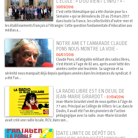
L'ECOLE : « D'OÙ VIENT L'INFO ? »
-
30/09/2016
C'est cette thématique qui a été choisie pour la «
Semaine » qui se déroulera du 20 au 25 mars 2017
dans toute la France, les collectivités d'outre-mer et
les établissements français à l'étranger. Cette question fondamentale d'éducation aux
médias a...
NOTRE AMI ET CAMARADE CLAUDE
PONS NOUS MONTRE LA VOIE
-
06/07/2016
Claude Pons, infatigable militant des radios libres,
s'est éteint à l'age de 82 ans, après avoir lutté des
années contre une leucémie. Sa sagesse et sa
sérénité nous manquait déjà depuis quelques années dans les instances du syndicat. Il
a été l'un...
LA RADIO LIBRE EST EN DEUIL DE
JEAN-MARIE GIRARDOT
-
07/04/2016
Jean-Marie Girardot vient de nous quitter à l'âge de
77 ans. Principal au Collège de Villers-le Lac dans le
Doubs, il avait été l'un des pionniers de l'action
pédagogique avec la radio. Jean-Marie Girardot
avait créé une radio locale, RCV, dans son...
[DATE LIMITE DE DÉPÔT DES