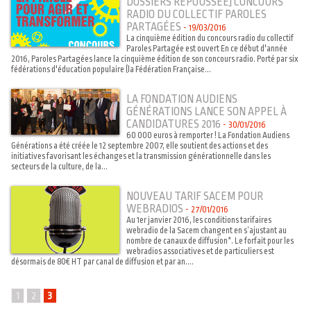
DOSSIERS REPOUSSÉE] CONCOURS
RADIO DU COLLECTIF PAROLES
PARTAGÉES
-
19/03/2016
La cinquième édition du concours radio du collectif
Paroles Partagée est ouvert En ce début d'année
2016, Paroles Partagées lance la cinquième édition de son concours radio. Porté par six
fédérations d'éducation populaire (la Fédération Française...
LA FONDATION AUDIENS
GÉNÉRATIONS LANCE SON APPEL À
CANDIDATURES 2016
-
30/01/2016
60 000 euros à remporter ! La Fondation Audiens
Générations a été créée le 12 septembre 2007, elle soutient des actions et des
initiatives favorisant les échanges et la transmission générationnelle dans les
secteurs de la culture, de la...
NOUVEAU TARIF SACEM POUR
WEBRADIOS
-
27/01/2016
Au 1er janvier 2016, les conditions tarifaires
webradio de la Sacem changent en s’ajustant au
nombre de canaux de diffusion*. Le forfait pour les
webradios associatives et de particuliers est
désormais de 80€ HT par canal de diffusion et par an....
1
2
3